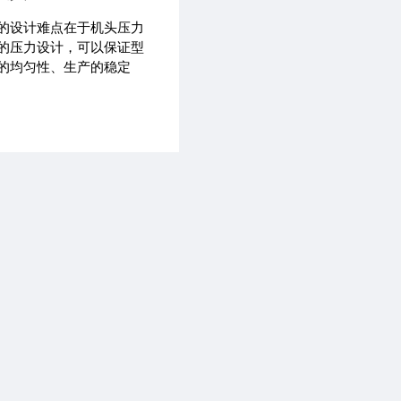
的设计难点在于机头压力
的压力设计，可以保证型
的均匀性、生产的稳定
可以根据客户的配方特性
：结皮发泡模具、共挤发
共挤发泡模具、PVC木塑
E木塑模具等。