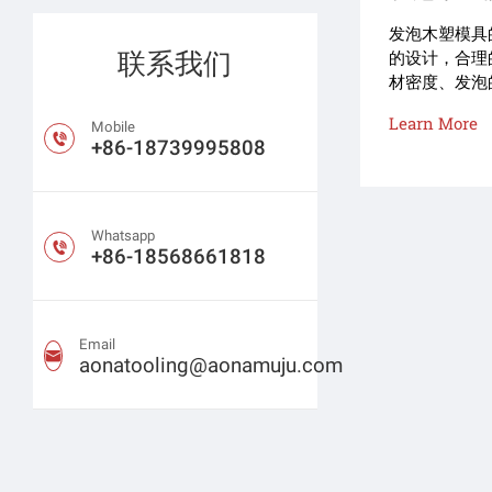
发泡木塑模具
联系我们
的设计，合理
材密度、发泡
性；奥纳模具
Learn More
Mobile
定制以下模具

+86-18739995808
泡模具、钢塑
发泡模具、P
Whatsapp

+86-18568661818
Email

aonatooling@aonamuju.com