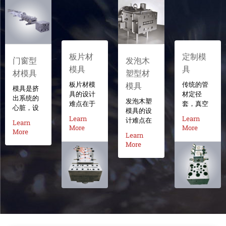
板片材
定制模
门窗型
发泡木
模具
具
材模具
塑型材
模具
板片材模
传统的管
模具是挤
具的设计
材定径
出系统的
发泡木塑
难点在于
套，真空
心脏，设
模具的设
机头如何
槽宽，吸
计技术是
Learn
Learn
计难点在
Learn
做到压力
附阻力
More
More
模具的核
于机头压
More
均匀的分
大，导致
Learn
心，奥纳
力的设
布，奥纳
后续牵引
More
模具致力
计，合理
模具改变
阻力大，
于打造全
的压力设
传统的分
进而成品
优定制模
计，可以
体式衣架
圆度不理
具设计理
保证型材
式流道，
想；我公
念。从业
密度、发
采用整体
司打破传
30年的奥
泡的均匀
式分流梭
统加工方
纳设计师
性、生产
专利流
式，采用
打破传统
的稳定
道，这样
窄槽真
的设计思
性；奥纳