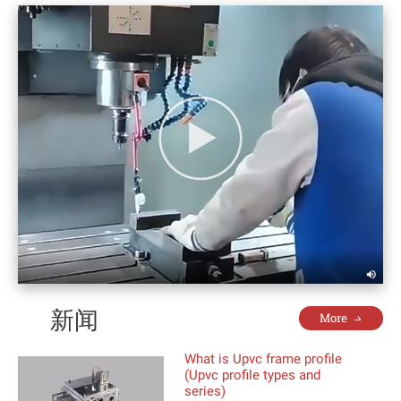
设计的模
空，生产
路，结合
模具可以
具低速或
阻力小，
客户的设
根据客户
者高速生
圆度理
备、配
的配方特
产都很稳
想。
方、原料
性定制以
定，而且
的特性定
下模具：
不会出现
制模具，
结皮发泡
漏料情
使各方面
模具、共
况。已经
影响因素
挤发泡模
成功应用
扬长避
具、钢塑
于宽幅畜
短、发挥
共挤发泡
牧板模
到极致，
模具、
具、波浪
生产岀普
PVC木塑
板模具、
通模具生
发泡模
家俱板模
产不出来
具、PE木
具、浴柜
的性能更
塑模具
板模具、
好的门窗
等。
中空格子
型材产
板模具、
品。
新闻
中空建筑
More
模板模具
等。
What is Upvc frame profile
(Upvc profile types and
series)