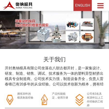
ENGLISH
关于我们
开封奥纳模具有限公司坐落在八朝古都开封，是一家集设计、
研发、制造、销售、调试、技术服务为一体的塑料异型材挤出
模具专业制造商。公司技术实力强，制造设备齐全，负责人雷
春锋已有20多年的从业经验。公司以技术创新为根本，拥有经
验丰富的高水平专业设计人员和模具调试人员，其中工程师4
拥有30年的
产品性能稳
公司有3名具
人，技师20余人。公司建有完整的CAD图形系统，采用
模具制造经验
定，使用方便
有25年以上工
CAD/CAM联网运行，实行微机系统化管理。
作经验的工程
公司制定了《挤出模具设计标准》、《挤出模具检验标准》、
师