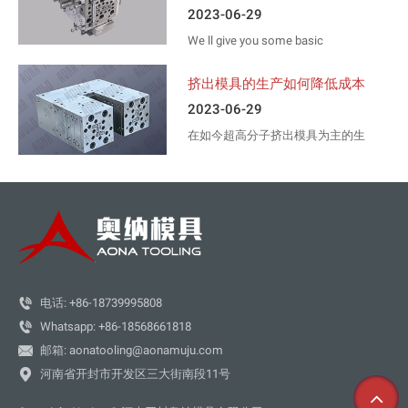
2023-06-29
We ll give you some basic
information about how to make
doors and windows. First of all
挤出模具的生产如何降低成本
you need to decide what type of
2023-06-29
material you ll use. Pvc, aliminum,
wood..
在如今超高分子挤出模具为主的生
产厂家，想要节约成本，提高产品
的质量，有效的的发挥出设备的性
能，就必须要掌握工艺的一些关键
要素，今天我们就来给大家做一个
简单的讲解，如何掌握工艺的要
素。提高产品的质量，然后还能节
约生产成本。

电话: +86-18739995808

Whatsapp: +86-18568661818

邮箱: aonatooling@aonamuju.com

河南省开封市开发区三大街南段11号